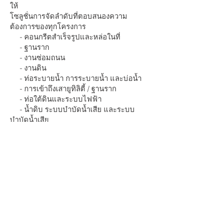
ให้
โซลูชั่นการจัดลำดับที่ตอบสนองความ
ต้องการของทุกโครงการ
- คอนกรีตสำเร็จรูปและหล่อในที่
- ฐานราก
- งานซ่อมถนน
- งานดิน
- ท่อระบายน้ำ การระบายน้ำ และบ่อน้ำ
- การเข้าถึงเสายูทิลิตี้ / ฐานราก
- ท่อใต้ดินและระบบไฟฟ้า
- น้ำดิบ ระบบบำบัดน้ำเสีย และระบบ
บำบัดน้ำเสีย
- โครงสร้างพื้นฐานการคมนาคมขนส่ง
ทางหลวงและสะพาน
- กันไฟอุตสาหกรรม การก่อสร้างโรงงาน